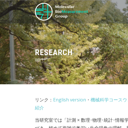
Skip
to
content
RESEARCH
リンク：
English version
・
機械科学コースウ
紹介
当研究室では「計測 × 数理･物理･統計･情報