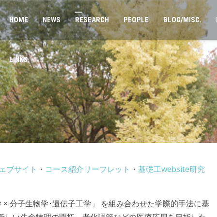
HOME
NEWS
RESEARCH
PEOPLE
BLOG/MISC.
LINKS
ェブサイト
・
コース紹介リーフレット
・
基礎工website研究
学 × 分子生物学･遺伝子工学」
を組み合わせた学際的手法に基