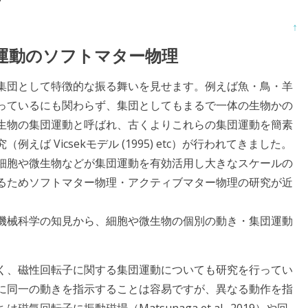
↑
団運動のソフトマター物理
集団として特徴的な振る舞いを見せます。例えば魚・鳥・羊
っているにも関わらず、集団としてもまるで一体の生物かの
生物の集団運動と呼ばれ、古くよりこれらの集団運動を簡素
ば Vicsekモデル (1995) etc）が行われてきました。
細胞や微生物などが集団運動を有効活用し大きなスケールの
るためソフトマター物理・アクティブマター物理の研究が近
機械科学の知見から、細胞や微生物の個別の動き・集団運動
く、磁性回転子に関する集団運動についても研究を行ってい
に同一の動きを指示することは容易ですが、異なる動作を指