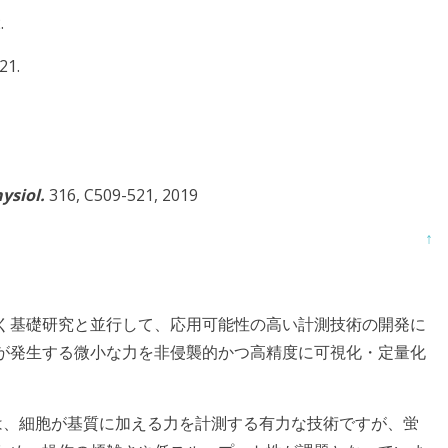
.
21.
hysiol.
316, C509-521, 2019
↑
く基礎研究と並行して、応用可能性の高い計測技術の開発に
が発生する微小な力を非侵襲的かつ高精度に可視化・定量化
py（TFM）は、細胞が基質に加える力を計測する有力な技術ですが、蛍