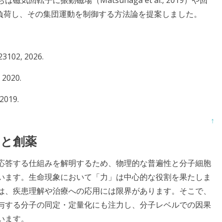
転子に振動磁場（Matsunaga et al., 2019）や回
, 2020）を負荷し、その集団運動を制御する方法論を提案しました。
23102, 2026.
 2020.
 2019.
↑
スと創薬
応答する仕組みを解明するため、物理的な普遍性と分子細胞
います。生命現象において「力」は中心的な役割を果たしま
は、疾患理解や治療への応用には限界があります。そこで、
与する分子の同定・定量化にも注力し、分子レベルでの因果
います。