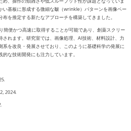
ため、操作の煩雑さや低スループット性が課題となっていま
い基板に形成する微細な皺（wrinkle）パターンを画像ベー
分布を推定する新たなアプローチを構築してきました。
より簡便かつ高速に取得することが可能であり、創薬スクリー
待されます。研究室では、画像処理、AI技術、材料設計、力
測系を改良・発展させており、このように基礎科学の発展に
践的な技術開発にも注力しています。
25.
2, 2024.
.
.