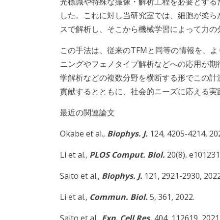
光標識や特殊な撮像・解析工程を必要とする
した。これに対し当研究室では、細胞が柔らか
スで解析し、そこから機械学習によって力の
この手法は、従来のTFMと同等の情報を、
ニングやフェノタイプ解析などへの応用が期
学解析などの複数分野を横断する形でこの計
貢献するとともに、社会的ニーズに応える実
最近の関連論文
Okabe et al.,
Biophys. J.
124, 4205-4214, 20
Li et al.,
PLOS Comput. Biol.
20(8), e101231
Saito et al.,
Biophys. J.
121, 2921-2930, 2022
Li et al.,
Commun. Biol.
5, 361, 2022.
Saito et al.,
Exp. Cell Res.
404, 112619, 2021