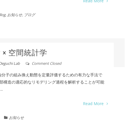
Read More
log
,
お知らせ
,
ブログ
P × 空間統計学
Deguchi Lab
Comment Closed
胞内分子の組み換え動態を定量評価するための有力な手法で
部構造の適応的なリモデリング過程を解析することが可能
.
Read More
お知らせ