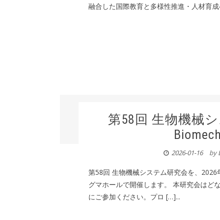
融合した国際教育と多様性推進・人材育成への貢献」： htt
第58回 生物機械シス
Biomech
2026-01-16
by
第58回 生物機械システム研究会を、2026
グマホールで開催します。 本研究会はど
にご参加ください。プロ […]...