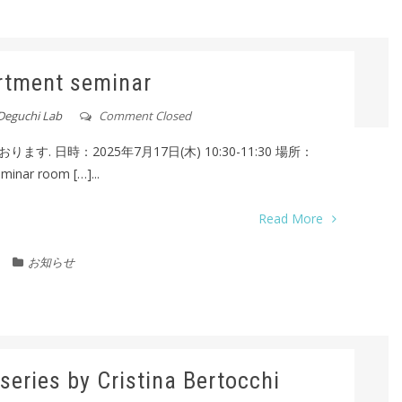
rtment seminar
Deguchi Lab
Comment Closed
 日時：2025年7月17日(木) 10:30-11:30 場所：
eminar room […]...
Read More
お知らせ
series by Cristina Bertocchi