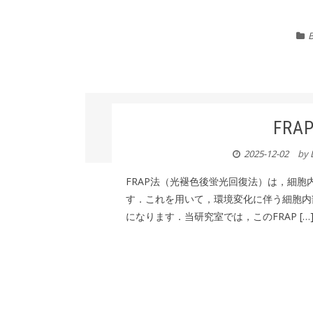
B
FRA
2025-12-02
by
FRAP法（光褪色後蛍光回復法）は，細
す．これを用いて，環境変化に伴う細胞内
になります．当研究室では，このFRAP […]..