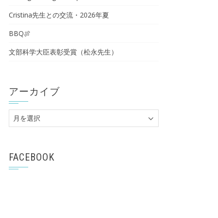
Cristina先生との交流・2026年夏
BBQ🍖
文部科学大臣表彰受賞（松永先生）
アーカイブ
ア
ー
カ
イ
FACEBOOK
ブ